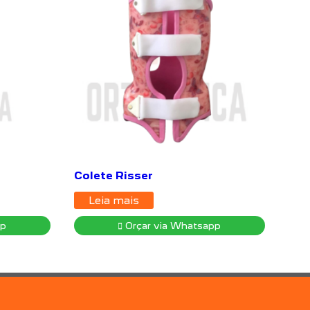
Colete Risser
Leia mais
pp
Orçar via Whatsapp