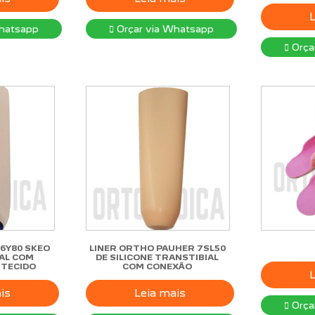
hatsapp
Orçar via Whatsapp
Orça
6Y80 SKEO
LINER ORTHO PAUHER 7SL50
AL COM
DE SILICONE TRANSTIBIAL
 TECIDO
COM CONEXÃO
is
Leia mais
Orça