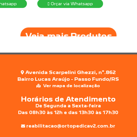
hatsapp
Orçar via Whatsapp
Veja mais Produtos
Avenida Scarpelini Ghezzi, nº.862
Bairro Lucas Araújo - Passo Fundo/RS
Ver mapa de localização
Horários de Atendimento
De Segunda a Sexta-feira
Das 08h30 às 12h e das 13h30 às 17h30
reabilitacao@ortopedicav2.com.br