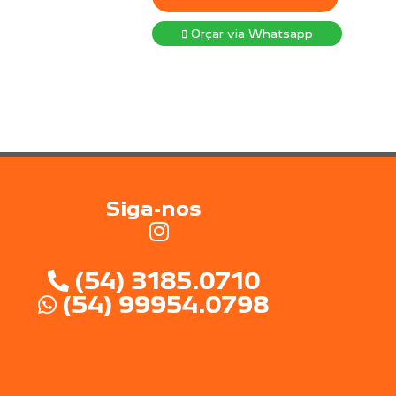
Orçar via Whatsapp
Siga-nos
(54) 3185.0710
(54) 99954.0798